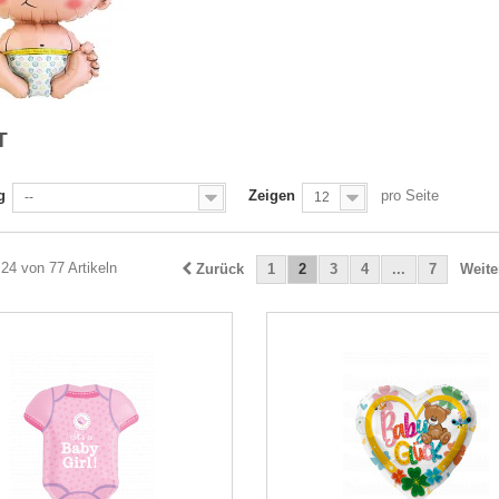
T
g
Zeigen
pro Seite
--
12
 24 von 77 Artikeln
Zurück
1
2
3
4
...
7
Weite