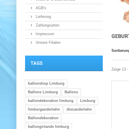
AGB's
Lieferung
Zahlungsarten
Impressum
GEBUR
Unsere Filialen
Sortierun
TAGS
Zeige 13 -
ballonshop Limburg
Ballons Limburg
Ballons
ballondekoration limburg
Limburg
limburganderlahn
diezanderlahn
Ballondekoration
ballongirlande limburg